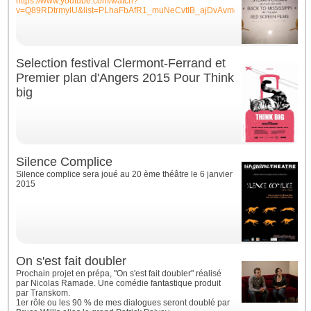
https://www.youtube.com/watch?
v=Q89RDtrmylU&list=PLhaFbAfR1_muNeCvtlB_ajDvAvmgwNKWB&index=1
Selection festival Clermont-Ferrand et
Premier plan d'Angers 2015 Pour Think
big
Silence Complice
Silence complice sera joué au 20 ème théâtre le 6 janvier
2015
On s'est fait doubler
Prochain projet en prépa, "On s'est fait doubler" réalisé
par Nicolas Ramade. Une comédie fantastique produit
par Transkom.
1er rôle ou les 90 % de mes dialogues seront doublé par