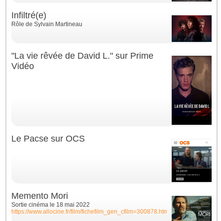
Infiltré(e)
Rôle de Sylvain Martineau
"La vie rêvée de David L." sur Prime
Vidéo
Le Pacse sur OCS
Memento Mori
Sortie cinéma le 18 mai 2022
https://www.allocine.fr/film/fichefilm_gen_cfilm=300878.html