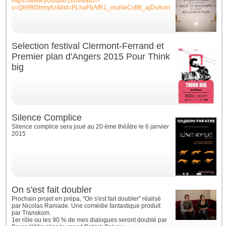
https://www.youtube.com/watch?
v=Q89RDtrmylU&list=PLhaFbAfR1_muNeCvtlB_ajDvAvmgwNKWB&index=1
Selection festival Clermont-Ferrand et
Premier plan d'Angers 2015 Pour Think
big
Silence Complice
Silence complice sera joué au 20 ème théâtre le 6 janvier
2015
On s'est fait doubler
Prochain projet en prépa, "On s'est fait doubler" réalisé
par Nicolas Ramade. Une comédie fantastique produit
par Transkom.
1er rôle ou les 90 % de mes dialogues seront doublé par