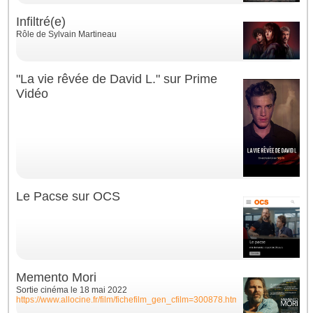
Infiltré(e)
Rôle de Sylvain Martineau
"La vie rêvée de David L." sur Prime
Vidéo
Le Pacse sur OCS
Memento Mori
Sortie cinéma le 18 mai 2022
https://www.allocine.fr/film/fichefilm_gen_cfilm=300878.html