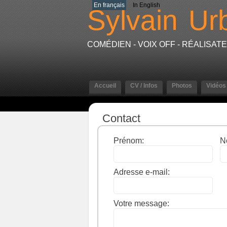
En français
In English
Sylvain
Ur
COMÉDIEN - VOIX OFF - RÉALISA
Accueil
CV / Infos
Photos
Vidéos
Contact
Prénom:
N
Adresse e-mail:
Votre message: