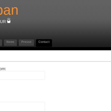
ban
TEUR
News
Presse
Contact
om: